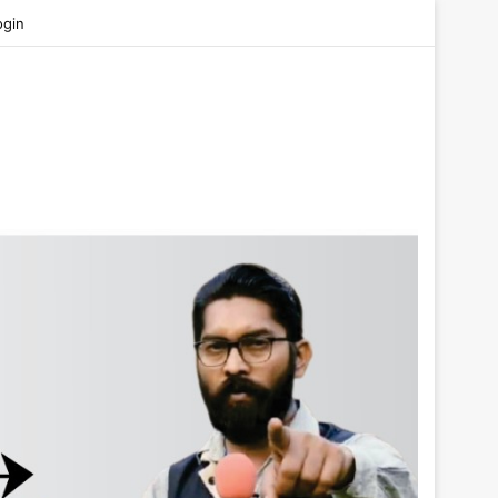
be
ogin