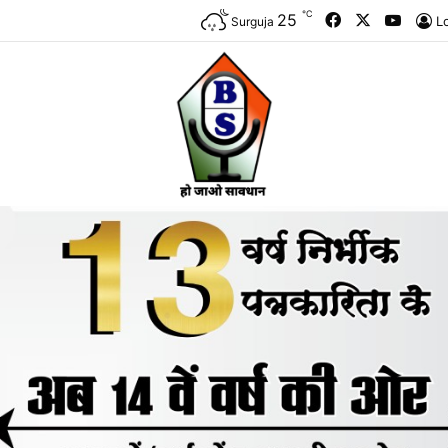
℃
Facebook
X
YouTu
25
L
Surguja