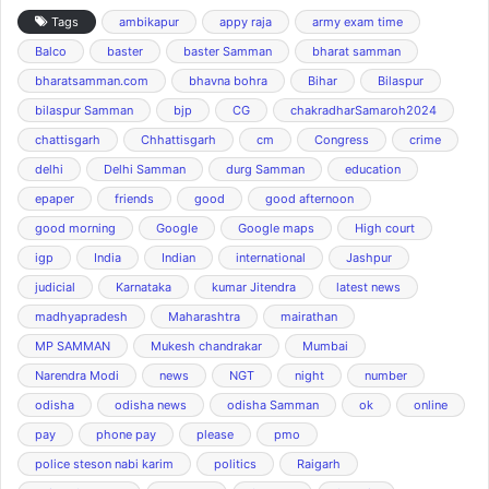
Tags
ambikapur
appy raja
army exam time
Balco
baster
baster Samman
bharat samman
bharatsamman.com
bhavna bohra
Bihar
Bilaspur
bilaspur Samman
bjp
CG
chakradharSamaroh2024
chattisgarh
Chhattisgarh
cm
Congress
crime
delhi
Delhi Samman
durg Samman
education
epaper
friends
good
good afternoon
good morning
Google
Google maps
High court
igp
India
Indian
international
Jashpur
judicial
Karnataka
kumar Jitendra
latest news
madhyapradesh
Maharashtra
mairathan
MP SAMMAN
Mukesh chandrakar
Mumbai
Narendra Modi
news
NGT
night
number
odisha
odisha news
odisha Samman
ok
online
pay
phone pay
please
pmo
police steson nabi karim
politics
Raigarh