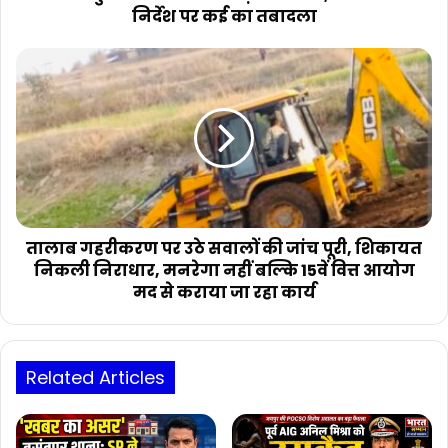
कई
निर्देश पर कई का तबादला
का
तबादला
तालाब
गहरीकरण
पर
उठे
सवालों
की
जांच
पूरी,
शिकायत
निकली
तालाब गहरीकरण पर उठे सवालों की जांच पूरी, शिकायत
निराधार,
निकली निराधार, मनरेगा नहीं बल्कि 15वें वित्त आयोग
मनरेगा
मद से कराया जा रहा कार्य
नहीं
बल्कि
15वें
वित्त
Related Articles
आयोग
मद
से