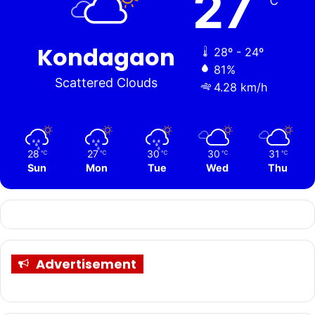
27
℃
Kondagaon
28º - 24º
81%
Scattered Clouds
4.28 km/h
28
27
30
30
31
℃
℃
℃
℃
℃
Sun
Mon
Tue
Wed
Thu
Advertisement