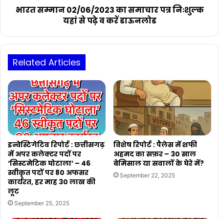
मिटा
पढ़े
भारत सम्मान 02/06/2023 का समाचार पत्र निःशुल्क
सकु।
व
यहां से पढ़े व करें डाऊनलोड
करें
डाऊनलोड
Related Articles
इन्वेस्टिगेटिव रिपोर्ट : छत्तीसगढ़
विशेष रिपोर्ट : पैलेस में शफी
में अपर कलेक्टर पदों पर
अहमद का सफ़र – 30 साल
‘सिस्टमेटिक घोटाला’ – 46
बेमिसाल या सवालों के घेरे में?
स्वीकृत पदों पर 80 अफसर
September 22, 2025
कार्यरत, हर माह 30 लाख की
लूट
September 25, 2025