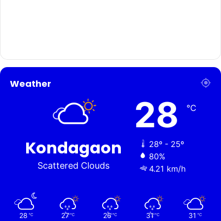
Weather
28
℃
Kondagaon
28º - 25º
80%
Scattered Clouds
4.21 km/h
28
27
26
31
31
℃
℃
℃
℃
℃