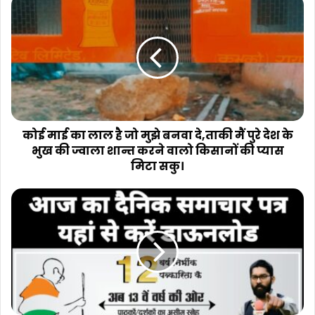
कोई
माई
का
लाल
है
जो
मुझे
बनवा
दे,ताकी
मैं
कोई माई का लाल है जो मुझे बनवा दे,ताकी मैं पुरे देश के
पुरे
भुख की ज्वाला शान्त करने वालो किसानों की प्यास
देश
मिटा सकु।
के
भुख
भारत
की
सम्मान
ज्वाला
02/06/2023
शान्त
का
करने
समाचार
वालो
पत्र
किसानों
निःशुल्क
की
यहां
प्यास
से