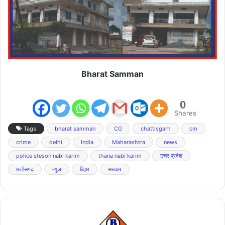
Bharat Samman
0
Shares
Tags
bharat samman
CG
chattisgarh
cm
crime
delhi
India
Maharashtra
news
police steson nabi karim
thana nabi karim
उत्तर प्रदेश
छत्तीसगढ़
न्यूज
बिहार
सरकार