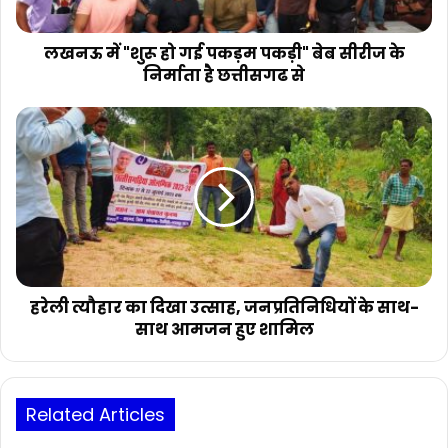
बेब
सीरीज
के
लखनऊ में "शुरू हो गई पकड़म पकड़ी" बेब सीरीज के
निर्माता
निर्माता है छत्तीसगढ से
है
छत्तीसगढ
हरेली
से
त्यौहार
का
दिखा
उत्साह,
जनप्रतिनिधियों
के
साथ-
साथ
आमजन
हरेली त्यौहार का दिखा उत्साह, जनप्रतिनिधियों के साथ-
हुए
साथ आमजन हुए शामिल
शामिल
Related Articles