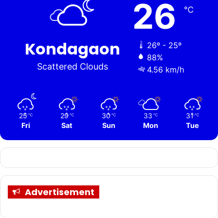
26
℃
Kondagaon
26º - 25º
88%
Scattered Clouds
4.56 km/h
25
29
30
33
31
℃
℃
℃
℃
℃
Fri
Sat
Sun
Mon
Tue
Advertisement