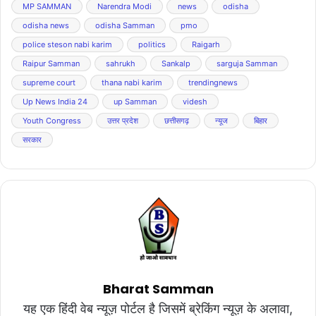
MP SAMMAN
Narendra Modi
news
odisha
odisha news
odisha Samman
pmo
police steson nabi karim
politics
Raigarh
Raipur Samman
sahrukh
Sankalp
sarguja Samman
supreme court
thana nabi karim
trendingnews
Up News India 24
up Samman
videsh
Youth Congress
उत्तर प्रदेश
छत्तीसगढ़
न्यूज
बिहार
सरकार
Bharat Samman
यह एक हिंदी वेब न्यूज़ पोर्टल है जिसमें ब्रेकिंग न्यूज़ के अलावा,