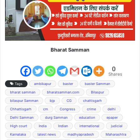
Bharat Samman
0
Shares
Tags
ambikapur
baster
baster Samman
bharat samman
bharatsamman.com
Bilaspur
bilaspur Samman
bjp
CG
chattisgarh
Chhattisgarh
cm
Congress
crime
delhi
Delhi Samman
durg Samman
education
epaper
High court
India
Indian
international
judicial
Karnataka
latest news
madhyapradesh
Maharashtra