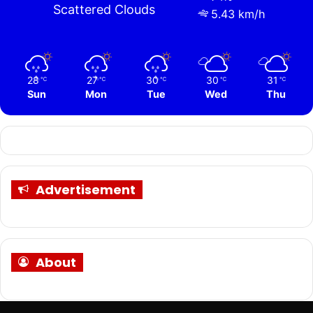
Scattered Clouds
5.43 km/h
28
27
30
30
31
℃
℃
℃
℃
℃
Sun
Mon
Tue
Wed
Thu
Advertisement
About