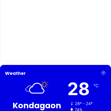
Weather
28
℃
Kondagaon
28º - 24º
74%