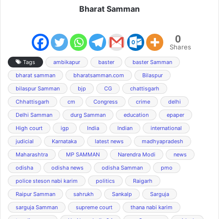
Bharat Samman
0
Shares
Tags
ambikapur
baster
baster Samman
bharat samman
bharatsamman.com
Bilaspur
bilaspur Samman
bjp
CG
chattisgarh
Chhattisgarh
cm
Congress
crime
delhi
Delhi Samman
durg Samman
education
epaper
High court
igp
India
Indian
international
judicial
Karnataka
latest news
madhyapradesh
Maharashtra
MP SAMMAN
Narendra Modi
news
odisha
odisha news
odisha Samman
pmo
police steson nabi karim
politics
Raigarh
Raipur Samman
sahrukh
Sankalp
Sarguja
sarguja Samman
supreme court
thana nabi karim