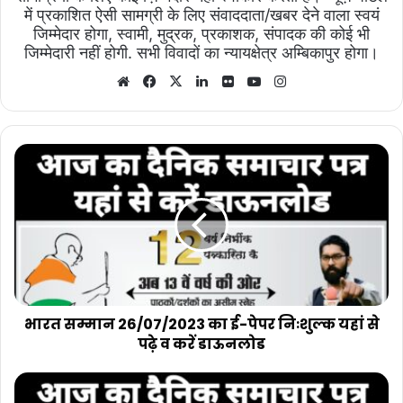
में प्रकाशित ऐसी सामग्री के लिए संवाददाता/खबर देने वाला स्वयं
जिम्मेदार होगा, स्वामी, मुद्रक, प्रकाशक, संपादक की कोई भी
जिम्मेदारी नहीं होगी. सभी विवादों का न्यायक्षेत्र अम्बिकापुर होगा।
Website
Facebook
X
LinkedIn
Flickr
YouTube
Instagram
भारत
सम्मान
26/07/2023
का
ई-
पेपर
निःशुल्क
यहां
से
पढ़े
भारत सम्मान 26/07/2023 का ई-पेपर निःशुल्क यहां से
व
पढ़े व करें डाऊनलोड
करें
डाऊनलोड
भारत
सम्मान