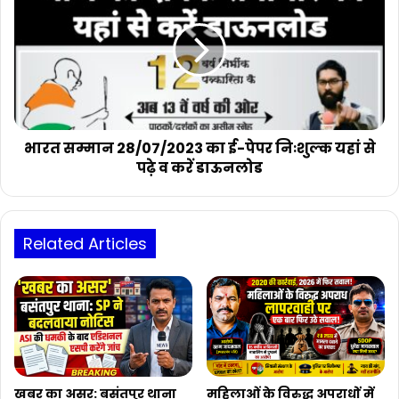
28/07/2023
का
ई-
पेपर
निःशुल्क
यहां
से
पढ़े
भारत सम्मान 28/07/2023 का ई-पेपर निःशुल्क यहां से
व
पढ़े व करें डाऊनलोड
करें
डाऊनलोड
Related Articles
खबर का असर: बसंतपुर थाना
महिलाओं के विरुद्ध अपराधों में