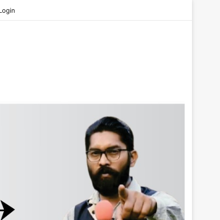
ube
Login