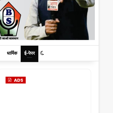
धार्मिक
ई-पेपर
Switch skin
ADS