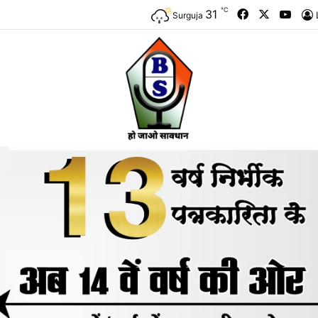
℃
Facebook
X
YouT
31
Surguja