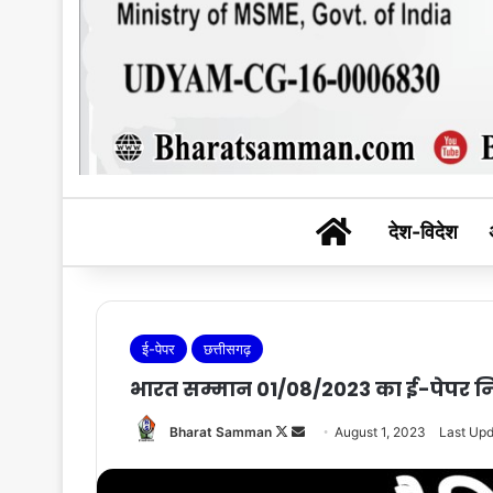
BHARAT SAM
देश-विदेश
ई-पेपर
छत्तीसगढ़
भारत सम्मान 01/08/2023 का ई-पेपर निःश
Follow
Send
Bharat Samman
August 1, 2023
Last Upd
on
an
X
email