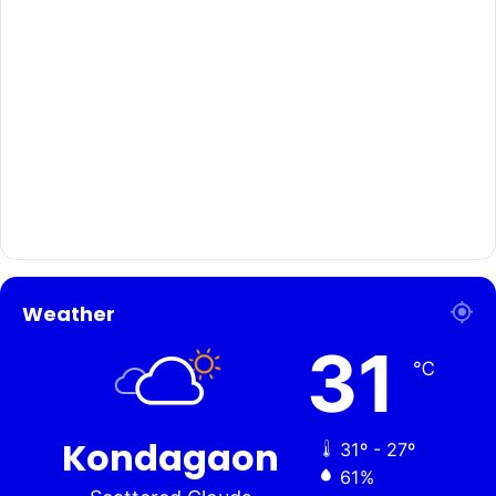
Weather
31
℃
Kondagaon
31º - 27º
61%