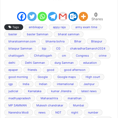
0
Shares
Tags
ambikapur
appy raja
army exam time
baster
baster Samman
bharat samman
bharatsamman.com
bhavna bohra
Bihar
Bilaspur
bilaspur Samman
bjp
CG
chakradharSamaroh2024
chattisgarh
Chhattisgarh
cm
Congress
crime
delhi
Delhi Samman
durg Samman
education
epaper
friends
good
good afternoon
good morning
Google
Google maps
High court
igp
India
Indian
international
Jashpur
judicial
Karnataka
kumar Jitendra
latest news
madhyapradesh
Maharashtra
mairathan
MP SAMMAN
Mukesh chandrakar
Mumbai
Narendra Modi
news
NGT
night
number