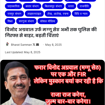
पत्रकारिता
बस्तर संभाग
बिलासपुर संभाग
भारत
राजनीति
रायपुर संभाग
लाइफस्टाइल
लेख, आलेख, रचना
विधि व न्याय
शिक्षा
सरगुजा संभाग
सोशल मीडिया
विनोद अग्रवाल उर्फ मग्गू सेठ अभी तक पुलिस की
गिरफ्त से बाहर, बढ़ती चिंताएं
Follow
Send
Bharat Samman
May 8, 2025
on
an
Last Updated: May 8, 2025
X
email