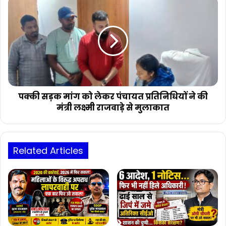
पक्की
देरी
सड़क
से
मांग
सर्व
को
आदिवासी
लेकर
समाज
पंचायत
नाराज
प्रतिनिधियों
ने
की
मंत्री
पक्की सड़क मांग को लेकर पंचायत प्रतिनिधियों ने की
लक्ष्मी
मंत्री लक्ष्मी राजवाड़े से मुलाकात
राजवाड़े
से
मुलाकात
Related Articles