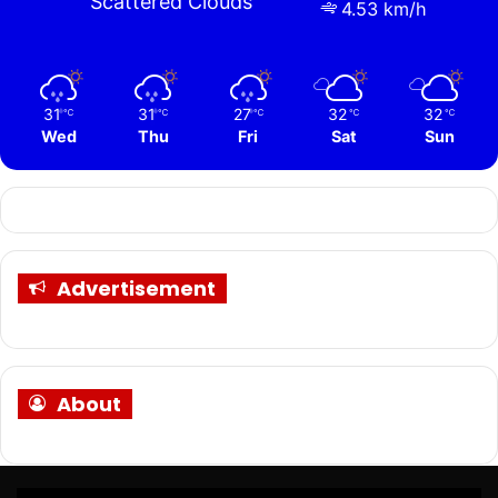
Scattered Clouds
4.53 km/h
31
31
27
32
32
℃
℃
℃
℃
℃
Wed
Thu
Fri
Sat
Sun
Advertisement
About