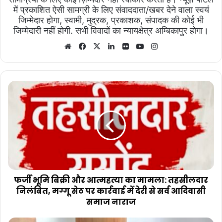
में प्रकाशित ऐसी सामग्री के लिए संवाददाता/खबर देने वाला स्वयं
जिम्मेदार होगा, स्वामी, मुद्रक, प्रकाशक, संपादक की कोई भी
जिम्मेदारी नहीं होगी. सभी विवादों का न्यायक्षेत्र अम्बिकापुर होगा।
Website
Facebook
X
LinkedIn
Flickr
YouTube
Instagram
फर्जी
भूमि
बिक्री
और
आत्महत्या
का
मामला:
तहसीलदार
निलंबित,
मग्गू
फर्जी भूमि बिक्री और आत्महत्या का मामला: तहसीलदार
सेठ
निलंबित, मग्गू सेठ पर कार्रवाई में देरी से सर्व आदिवासी
पर
समाज नाराज
कार्रवाई
में