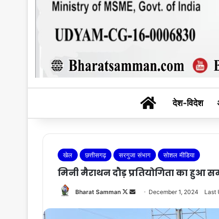
BHARAT SAM
देश-विदेश
खेल
छत्तीसगढ़
सरगुजा संभाग
सोशल मीडिया
मिनी मैराथन दौड़ प्रतियोगिता का हुआ समा
Follow
Send
Bharat Samman
December 1, 2024
Last
on
an
X
email