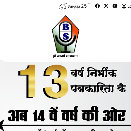
℃
Facebook
X
YouTu
25
L
Surguja