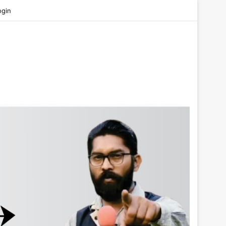
be
ogin