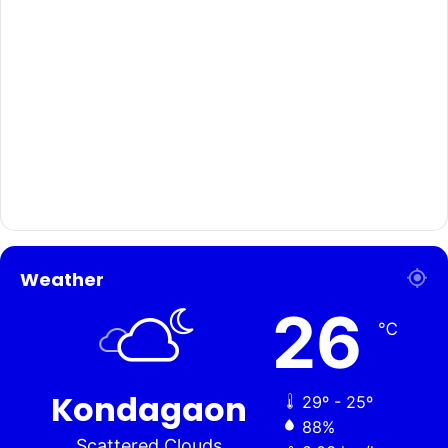
Weather
26
℃
Kondagaon
29º - 25º
88%
Scattered Clouds