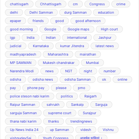
chattisgarh
Chhattisgarh
cm
Congress
crime
delhi
Delhi Samman
durg Samman
education
epaper
friends
good
good afternoon
good morning
Google
Google maps
High court
igp
India
Indian
international
Jashpur
judicial
Karnataka
kumar Jitendra
latest news
madhyapradesh
Maharashtra
mairathan
MP SAMMAN
Mukesh chandrakar
Mumbai
Narendra Modi
news
NGT
night
number
odisha
odisha news
odisha Samman
ok
online
pay
phone pay
please
pmo
police steson nabi karim
politics
Raigarh
Raipur Samman
sahrukh
Sankalp
Sarguja
sarguja Samman
supreme court
Surajpur
thana nabi karim
thanks
trendingnews
Up News India 24
up Samman
videsh
Vishnu
vishnudevSai
Youth Congress
आकर्षक झांकियां ।