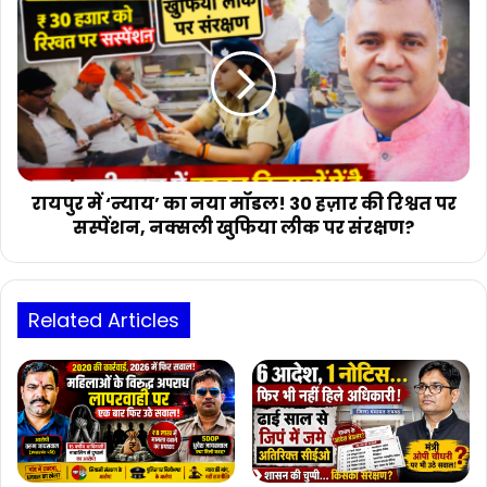
में
‘न्याय’
का
नया
मॉडल!
30
हज़ार
की
रिश्वत
रायपुर में ‘न्याय’ का नया मॉडल! 30 हज़ार की रिश्वत पर
पर
सस्पेंशन, नक्सली खुफिया लीक पर संरक्षण?
सस्पेंशन,
नक्सली
खुफिया
लीक
Related Articles
पर
संरक्षण?