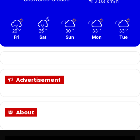
2.03 km/h
29
25
30
33
33
℃
℃
℃
℃
℃
Fri
Sat
Sun
Mon
Tue
Advertisement
About