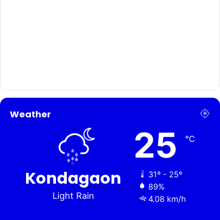
Weather
25
℃
Kondagaon
31º - 25º
89%
Light Rain
4.08 km/h