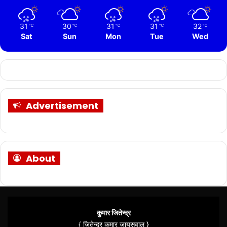
31
30
31
31
32
℃
℃
℃
℃
℃
Sat
Sun
Mon
Tue
Wed
Advertisement
About
कुमार जितेन्द्र
{ जितेन्द्र कुमार जायसवाल }