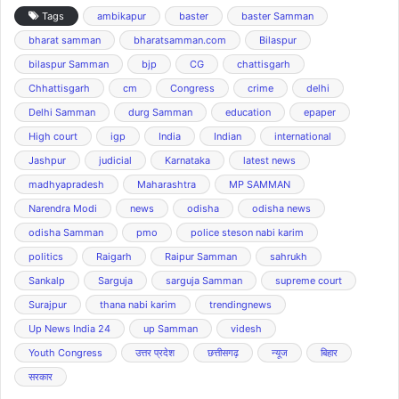
Tags
ambikapur
baster
baster Samman
bharat samman
bharatsamman.com
Bilaspur
bilaspur Samman
bjp
CG
chattisgarh
Chhattisgarh
cm
Congress
crime
delhi
Delhi Samman
durg Samman
education
epaper
High court
igp
India
Indian
international
Jashpur
judicial
Karnataka
latest news
madhyapradesh
Maharashtra
MP SAMMAN
Narendra Modi
news
odisha
odisha news
odisha Samman
pmo
police steson nabi karim
politics
Raigarh
Raipur Samman
sahrukh
Sankalp
Sarguja
sarguja Samman
supreme court
Surajpur
thana nabi karim
trendingnews
Up News India 24
up Samman
videsh
Youth Congress
उत्तर प्रदेश
छत्तीसगढ़
न्यूज
बिहार
सरकार