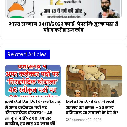
निःशुल्क
यहां
से
पढ़े
भारत सम्मान 04/11/2023 का ई-पेपर निःशुल्क यहां से
व
पढ़े व करें डाऊनलोड
करें
डाऊनलोड
Related Articles
इन्वेस्टिगेटिव रिपोर्ट : छत्तीसगढ़
विशेष रिपोर्ट : पैलेस में शफी
में अपर कलेक्टर पदों पर
अहमद का सफ़र – 30 साल
‘सिस्टमेटिक घोटाला’ – 46
बेमिसाल या सवालों के घेरे में?
स्वीकृत पदों पर 80 अफसर
September 22, 2025
कार्यरत, हर माह 30 लाख की