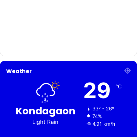
Weather
29
℃
Kondagaon
33º - 26º
74%
Light Rain
4.91 km/h