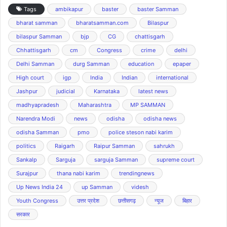
Tags
ambikapur
baster
baster Samman
bharat samman
bharatsamman.com
Bilaspur
bilaspur Samman
bjp
CG
chattisgarh
Chhattisgarh
cm
Congress
crime
delhi
Delhi Samman
durg Samman
education
epaper
High court
igp
India
Indian
international
Jashpur
judicial
Karnataka
latest news
madhyapradesh
Maharashtra
MP SAMMAN
Narendra Modi
news
odisha
odisha news
odisha Samman
pmo
police steson nabi karim
politics
Raigarh
Raipur Samman
sahrukh
Sankalp
Sarguja
sarguja Samman
supreme court
Surajpur
thana nabi karim
trendingnews
Up News India 24
up Samman
videsh
Youth Congress
उत्तर प्रदेश
छत्तीसगढ़
न्यूज
बिहार
सरकार