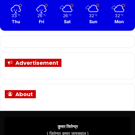
33
26
26
32
32
℃
℃
℃
℃
℃
Thu
Fri
Sat
Sun
Mon
Advertisement
About
कुमार जितेन्द्र
{ जितेन्द्र कुमार जायसवाल }