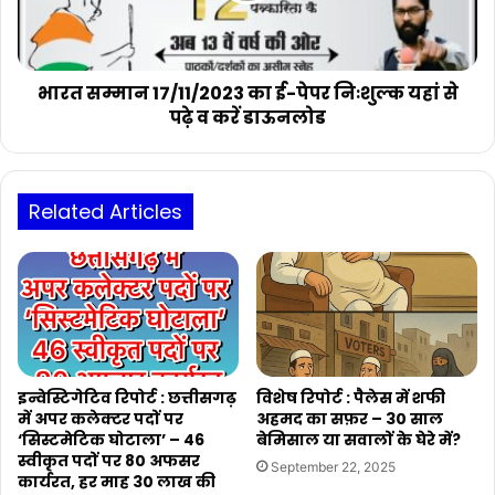
निःशुल्क
यहां
से
पढ़े
भारत सम्मान 17/11/2023 का ई-पेपर निःशुल्क यहां से
व
पढ़े व करें डाऊनलोड
करें
डाऊनलोड
Related Articles
इन्वेस्टिगेटिव रिपोर्ट : छत्तीसगढ़
विशेष रिपोर्ट : पैलेस में शफी
में अपर कलेक्टर पदों पर
अहमद का सफ़र – 30 साल
‘सिस्टमेटिक घोटाला’ – 46
बेमिसाल या सवालों के घेरे में?
स्वीकृत पदों पर 80 अफसर
September 22, 2025
कार्यरत, हर माह 30 लाख की