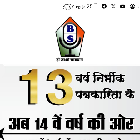
℃
Facebook
X
YouTu
25
L
Surguja