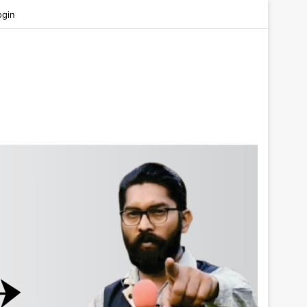
be
ogin