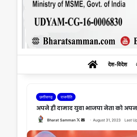
BHARAT SAM
देश-विदेश
छत्तीसगढ़
राजनीति
अपने ही दामाद युवा भाजपा नेता को अपन
Follow
Send
Bharat Samman
August 31, 2023
Last U
on
an
X
email